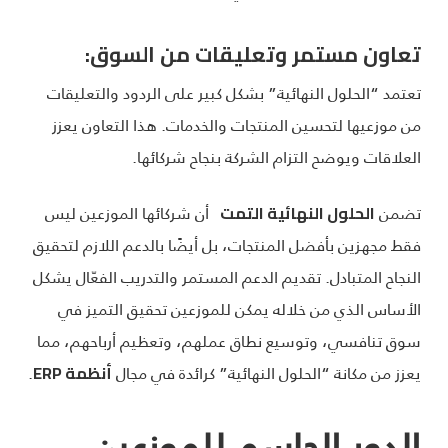
تعاون مستمر وتعليقات من السوق:
تعتمد “الحلول النهائية” بشكل كبير على الردود والتعليقات
من موزعيها لتحسين المنتجات والخدمات. هذا التعاون يعزز
العلاقات ويوضح التزام الشركة بنجاح شركائها.
تضمن
أن شركائها الموزعين ليس
الحلول النهائية التمت
فقط مجهزين بأفضل المنتجات، بل أيضًا بالدعم اللازم لتحقيق
النجاح المتبادل. تقديم الدعم المستمر والتدريب الفعّال يشكل
الأساس الذي من خلاله يمكن للموزعين تحقيق التميز في
سوق تنافسي، وتوسيع نطاق عملهم، وتعظيم أرباحهم، مما
يعزز من مكانة “الحلول النهائية” كرائدة في مجال
.
أنظمة
ERP
الدور الحاسم للموزعين