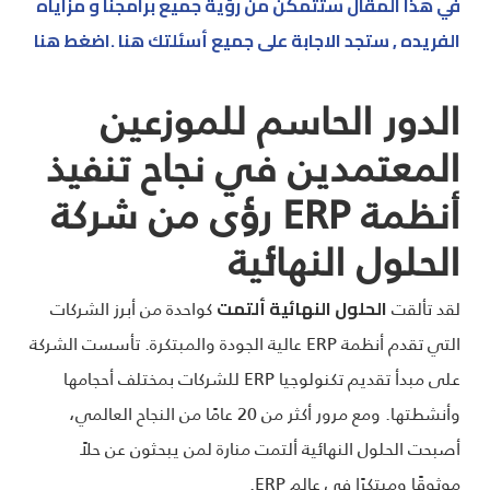
في هذا المقال ستتمكن من رؤية جميع برامجنا و مزاياه
الفريده , ستجد الاجابة على جميع أسئلتك هنا .اضغط هنا
الدور الحاسم للموزعين
المعتمدين في نجاح تنفيذ
أنظمة ERP رؤى من شركة
الحلول النهائية
لقد تألقت
كواحدة من أبرز الشركات
الحلول النهائية ألتمت
التي تقدم أنظمة ERP عالية الجودة والمبتكرة. تأسست الشركة
على مبدأ تقديم تكنولوجيا ERP للشركات بمختلف أحجامها
وأنشطتها. ومع مرور أكثر من 20 عامًا من النجاح العالمي،
أصبحت الحلول النهائية ألتمت منارة لمن يبحثون عن حلاً
موثوقًا ومبتكرًا في عالم ERP.