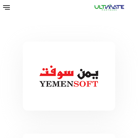
Ski
t
mai
conten