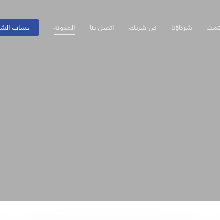
تمت
شركاؤنا
كن شريك
اتصل بنا
المدونة
حساب الش