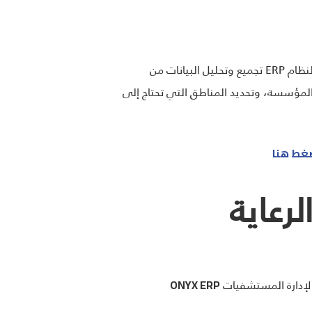
مع تزايد حجم البيانات في الرعاية الصحية، يصبح تحليل هذه البيانات أمرًا حاسمًا لاتخاذ القرارات الاستراتيجية. يمكن لنظام ERP تجميع وتحليل البيانات من
المؤسسة، وتحديد المناطق التي تحتاج إلى
ضغط هنا
لرعاية
ONYX ERP