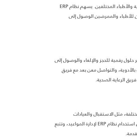
يعاني العديد من المرضى في النظام التقليدي من تشتت الرعاية، حيث يتعاملون مع العديد من المؤسسات الصحية والأطباء المختلفين. يسهم نظام ERP
ن للأطباء والممرضين الوصول إلى
م ERP تحسين تجربة المرضى من خلال توفير حلول رقمية للحجز والإلغاء والوصول إلى
بالأدوية، والتواصل معن بعد مع فريق
ريق الرعاية الصحية.
مختلفة، مثل الاستقبال والعيادات
والصيدلية والمختبرات، في تبسيط العمليات وتقليل الأخطاء. بدلاً من التعامل مع أنظمة متفرقة، يمكن للموظفين استخدام نظام ERP لإدارة المواعيد، وتتبع
قدمة.