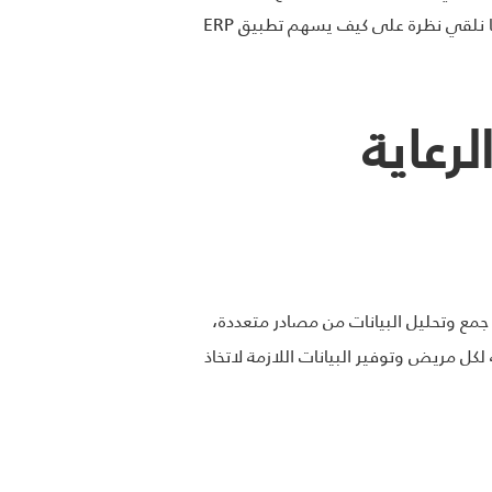
تطبيقات تخطيط موارد المؤسسات (ERP) في تحسين جودة الرعاية وتيسير عمليات إدارة المؤسسات الصحية. دعونا نلقي نظرة على كيف يسهم تطبيق ERP
لرعاية
ة الصحية. يتيح نظام ERP لمؤسسات الرعاية الصحية جمع وتحليل البيانات من مصادر متعددة،
ل مريض وتوفير البيانات اللازمة لاتخاذ