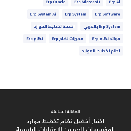
Erp Oracle
Erp Microsoft
Erp Ai
Erp System Ai
Erp System
Erp Software
Erp System بالعربي
انظمة تخطيط الموارد
فوائد نظام Erp
مميزات نظام Erp
نظام Erp
نظام تخطيط الموارد
المقالة السابقة
اختيار أفضل نظام تخطيط موارد
المؤسسات الصحيح: الاعتبارات الرئيسية