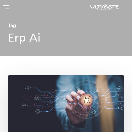
Ski
t
mai
Tag
Erp Ai
conten