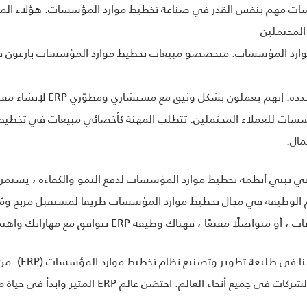
ات مهم بنفس القدر في صناعة تخطيط موارد المؤسسات. هؤلاء ال
المحتملين
موارد المؤسسات. متخصصو مبيعات تخطيط موارد المؤسسات بارعون في
وتصميم الحلول لتلبية متطلبات ا
سسات للعملاء المحتملين. تتطلب المهنة كأخصائي مبيعات في تخط
مال.
م في تبني أنظمة تخطيط موارد المؤسسات لدفع النمو والكفاءة ، يست
الوظيفة في مجال تخطيط موارد المؤسسات طريقا لمستقبل مربح ومُرض
 مقنعًا ، فهناك وظيفة ERP تتوافق مع مهاراتك واهتماماتك.
عالم ERP المثير وابدأ في حياة مهنية مجزية مع الحلو النهائية ألتمت اليوم.