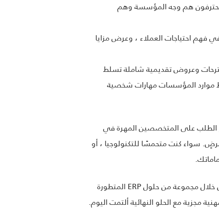
محترفون هم وجه المؤسسة وهم
 فهم احتياجات العملاء ، وعرض مزايا
لعمل المحددة. إنهم يعملون بشكل وثيق مع مستشاري ومطوّري ERP لإنشاء مقترحات وعروض تقديمية شاملة تسلط
يط موارد المؤسسات مهارات شخصية
مر الطلب على المتخصصين المهرة في
ٍ. سواء كنت متحمسًا للتكنولوجيا ، أو
في الحلو النهائية ألتمت ، نفخر بأنفسنا لكوننا في طليعة تطوير وتصنيع نظام تخطيط موارد المؤسسات (ERP). من خلال مجموعة من حلول ERP المتطورة