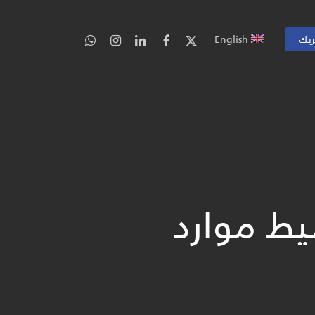
ريك
English
طيط موارد