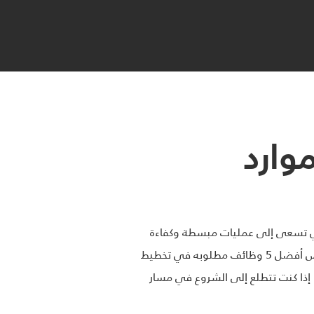
موارد
وارد المؤسسات (ERP) لا غنى عنها للشركات التي تسعى إلى عمليات مبسطة وكفاءة
معززة. مع استمرار الحلول النهائية في الريادة في تصنيع وتطوير حلول ERP المتطورة للسوق العالمية ، سنستعرض أفضل 5 وظائف مطلوبه في تخطيط
هرة. إذا كنت تتطلع إلى الشروع في مسار