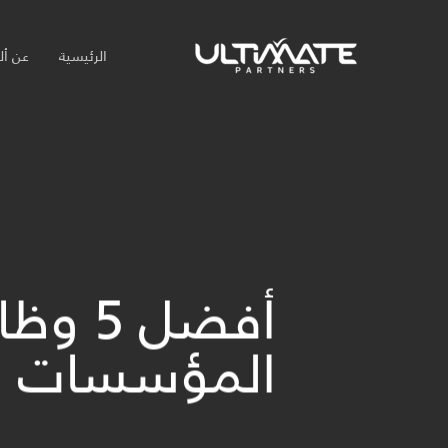
Ski
t
الرئيسية
عن أل
mai
conten
أفضل 
المؤسسات (ERP): مهن مربح