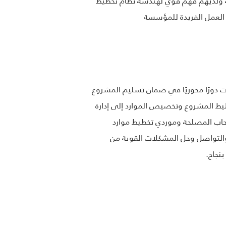
ء حلول مخصصة. يتقن مطورو تخطيط موارد المؤسسات (ERP) لغات البرمجة ولديهم فهم قوي لهندسة نظام تخطيط
 دورًا محوريًا في ضمان تسليم المشروع
يط المشروع وتخصيص الموارد إلى إدارة
حاب المصلحة وموردي تخطيط موارد
 والتواصل وحل المشكلات القوية من
نجاح.