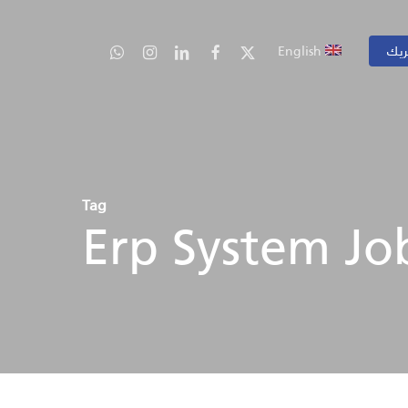
ريك
English
Tag
Erp System Jo