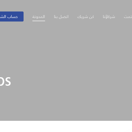
تمت
شركاؤنا
كن شريك
اتصل بنا
المدونة
حساب الش
bs