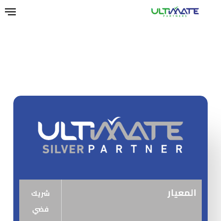
Ski
t
mai
conten
المعيار
شريك
فضي