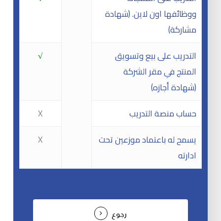
ووظائفها اون لاين. (شهادة
مشاركة)
التدريب على بيع وتسويق
√
المنتج في مقر الشركة
(شهادة أجازه)
حساب منصة التدريب
X
يسمح له باعتماد موزعين تحت
X
ادارته
رجوع