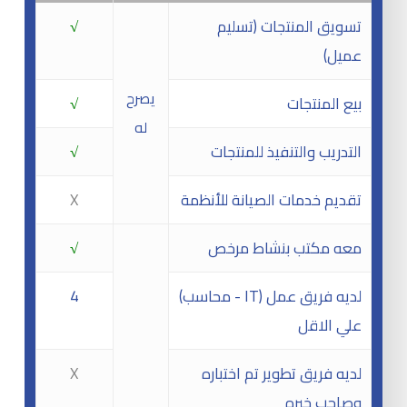
تسويق المنتجات (تسليم
√
عميل)
يصرح
بيع المنتجات
√
له
التدريب والتنفيذ للمنتجات
√
تقديم خدمات الصيانة للأنظمة
X
معه مكتب بنشاط مرخص
√
(محاسب - IT) لديه فريق عمل
4
علي الاقل
لديه فريق تطوير تم اختباره
X
وصاحب خبره