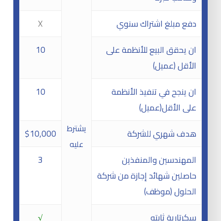
دفع مبلغ اشتراك سنوي
X
ان يحقق البيع للأنظمة على
10
الأقل (عميل)
ان ينجح في تنفيذ الأنظمة
10
على الأقل(عميل)
يشترط
هدف شهري للشركة
$10,000
عليه
المهندسين والمنفذين
3
حاصلين شهائد إجازة من شركة
الحلول (موظف)
سكرتارية ثابته
√