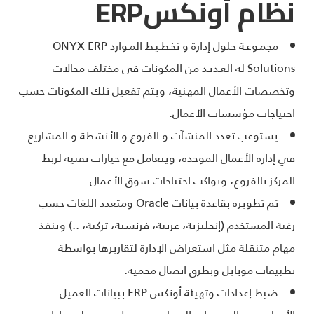
نظام أونكس
ERP
مجمـوعـة حلول إدارة و تخـطـيـط المـوارد ONYX ERP
Solutions له العـديـد من المكونات في مختلف مجالات
وتخصصات الأعمال المهنية، ويتم تفعيل تلك المكونات حسب
احتياجات مؤسسات الأعمال.
يستوعب تعدد المنشآت و الفروع و الأنشطة و المشاريع
في إدارة الأعمال الموحدة، ويتعامل مع خيارات تقنية لربط
المركز بالفروع، ويواكب احتياجات سوق الأعمال.
تم تطويره بقاعدة بيانات Oracle ومتعدد اللغات حسب
رغبة المستخدم (إنجليزية، عربية، فرنسية، تركية، ..) وينفذ
مهام متنقلة مثل استعراض الإدارة لتقاريرها بواسطة
تطبيقات موبايل وبطرق اتصال محمية.
ضبط إعدادات وتهيئة أونكس ERP ببيانات العميل