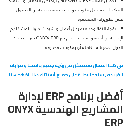
يحصل عملاء ONYX ERP على تراخيص التفعيل و التنفيذ
المتكامل لتشغيل مكوناته و تدريب مستخدميه، و الحصول
على تطويراته المستمرة.
بقوة الثقة وجد فيه رجال أعمال و شركات حلولاً لمشاكلهم
الإدارية، و أسسوا قصص نجاح مع ONYX ERP في عدد من
الدول بمكوناته الكاملة أو بمكونات محدودة.
في هذا المقال ستتمكن من رؤية جميع برامجنا و مزاياه
الفريده , ستجد الاجابة على جميع أسئلتك هنا .اضغط هنا
أفضل برنامج ERP لإدارة
المشاريع الهندسية ONYX
ERP