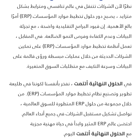
نظرًا لأن الشركات تتنقل في عالم تنافسي ومترابط بشكل
متزايد ، يصبح دور حلول تخطيط موارد المؤسسات (ERP) أمرًا
بالغ الأهمية. إن قيود البرامج التقليدية واضحة ، مع تجزئة
البيانات وعدم الكفاءة وفرص النمو الضائعة. في المقابل ،
تعمل أنظمة تخطيط موارد المؤسسات (ERP) على تمكين
الشركات الحديثة من خلال عمليات مبسطة ورؤى قائمة على
البيانات وسرعة التكيف مع متطلبات السوق المتغيرة.
في
، نفخر بأنفسنا لكوننا في طليعة
الحلول النهائية ألتمت
تطوير وتصنيع نظام تخطيط موارد المؤسسات (ERP). من
خلال مجموعة من حلول ERP المتطورة للسوق العالمية ،
نواصل تشكيل مستقبل الشركات في جميع أنحاء العالم.
احتضن عالم ERP المثير وابدأ في حياة مهنية مجزية
مع
اليوم.
الحلول النهائية ألتمت