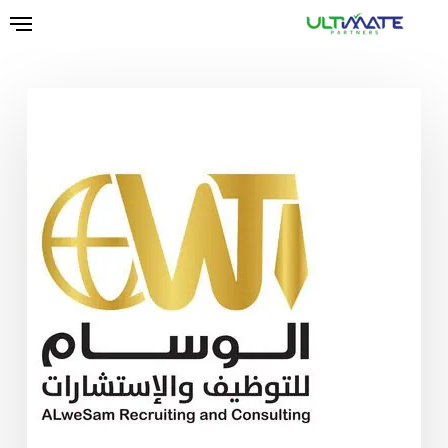
Ski
t
mai
conten