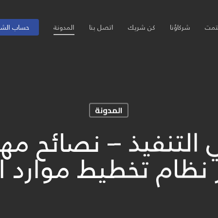
تمت
شركاؤنا
كن شريك
اتصل بنا
المدونة
حساب الش
المدونة
 التنفيذ – نصائح م
يار نظام تخطيط موار