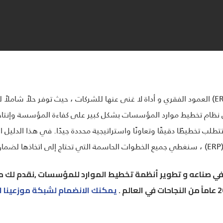
أصبحت أنظمة تخطيط موارد المؤسسات (ERP) العمود الفقري و أداة لا غنى عنها للشركات ، حيث ت
لى نظام تخطيط موارد المؤسسات بشكل كبير على كفاءة المؤسسة وإنتاجيت
ب تخطيطًا دقيقًا وتعاونًا واستراتيجية محددة جيدًا. في هذا الدلي
.
في صناعه و تطوير أنظمة تخطيط الموارد للمؤسسات ,نقدم لك 
يمكنك الانضمام لشبكة موزعينا ا