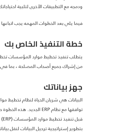
ودمجه مع التطبيقات الأخرى لتلبية احتياجاتك
فيما يلي بعد الخطوات المهمه يجب اتباعها عن
خطة التنفيذ الخاص بك
يتطلب تنفيذ تخطيط موارد المؤسسات تخطيطً
من إشراك جميع أصحاب المصلحة ، بما في ذ
جهز بياناتك
البيانات هي شريان الحياة لنظام تخطيط موا
توافقها مع نظام ERP الجديد. هذه الخطوة حاسمة لضمان دقة التقارير والتحليل.
قب
بتطوير إستراتيجية ترحيل البيانات لنقل بيان