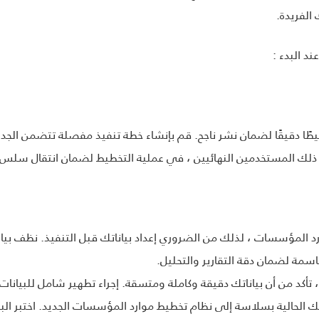
 الفريدة.
د البدء :
ا دقيقًا لضمان نشر ناجح. قم بإنشاء خطة تنفيذ مفصلة تتضمن الجداو
لك المستخدمين النهائيين ، في عملية التخطيط لضمان انتقال سلس.
رد المؤسسات ، لذلك من الضروري إعداد بياناتك قبل التنفيذ. نظف بيان
ل تنفيذ تخطيط موارد المؤسسات (ERP) ، تأكد من أن بياناتك دقيقة وكاملة ومتسقة. إجراء تطهير ش
اتك الحالية بسلاسة إلى نظام تخطيط موارد المؤسسات الجديد. اختبر البي