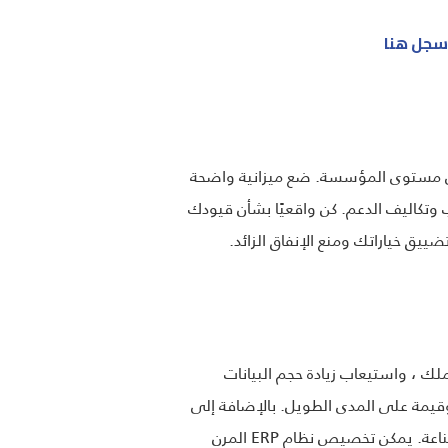
سجل هنا
ى مستوى المؤسسة. ضع ميزانية واضحة
ريب وتكاليف الدعم. كن واقعيًا بشأن قيودك
يق خياراتك ومنع الإنفاق الزائد.
ER) يمكنه التوسع جنبًا إلى جنب مع عملك ، واستيعاب زيادة حجم البيانات
يمة على المدى الطويل. بالإضافة إلى
ذلك ، ضع في اعتبارك مرونة نظام تخطيط موارد المؤسسات للتكيف مع العمليات التجارية المتغيرة ومتطلبات الصناعة. يمكن تخصيص نظام ERP المرن