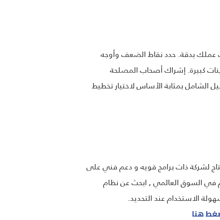
بتقييم احتياجات وأهداف عملك بدقة. حدد نقاط الضعف وأوجه
نات كبيرة. إشراك أصحاب المصلحة
ل الشامل بمثابة الأساس لاختيار تخطيط
تاج لشركة ذات برامج قويه و دعم فني على
ن الكفاءة , في الحلول النهائية ألتمت بنضمنلك أعلى جوده و بأفضلل سعر مع خبره أكثر من 25 عام في السوق العالمي , ابحث عن نظام
ولة الاستخدام عند التحديد.
ضغط هنا