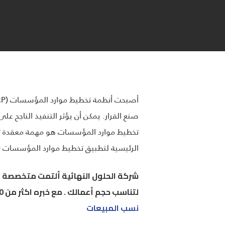
صنع القرار. يمكن أن يؤثر التنفيذ الناجح ع
تخطيط موارد المؤسسات هو مهمة معقدة تتطل
الرئيسية لتطبيق تخطيط موارد المؤسسات (ERP) ، سنغطي جميع الخطوات الحاسمة التي تحتاج إلى اتخاذها لضمان تنفيذ سلس وناجح
شركة الحلول النهائية ألتمت متخصصة 
لتناسب حجم أعمالك . مع خبره اكثر من 20 عاماً من النجاحات في العالم .
نسب المبيعات