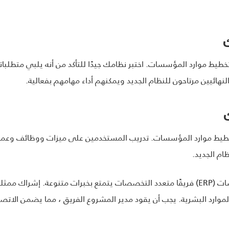
خطيط موارد المؤسسات. اختبر نظامك جيدًا للتأكد من أنه يلبي متطلبا
هائيين مرتاحون للنظام الجديد ويمكنهم أداء مهامهم بفعالية.
يط موارد المؤسسات. تدريب المستخدمين على ميزات ووظائف وعمليات ال
ام الجديد.
يتطلب مشروع تنفيذ تخطيط موارد المؤسسات (ERP) فريقًا متعدد التخصصات يتمتع بخبرات مت
الموارد البشرية. يجب أن يقود مدير المشروع الفريق ، مما يضمن الاتص