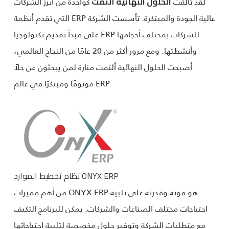
لقد تألقت
كواحدة من أبرز الشركات
الحلول النهائية ألتمت
التي تقدم أنظمة ERP عالية الجودة والمبتكرة. تأسست الشركة
على مبدأ تقديم تكنولوجيا ERP للشركات بمختلف أحجامها
وأنشطتها. ومع مرور أكثر من 20 عامًا من النجاح العالمي،
أصبحت الحلول النهائية ألتمت منارة لمن يبحثون عن حلاً
موثوقًا ومبتكرًا في عالم ERP.
نظام تخطيط الموارد ONYX ERP
من أهم مميزات ONYX ERP هو قوته وقدرته على تلبية
احتياجات مختلف الصناعات والشركات. يمكن للبرنامج التكيف
مع متطلبات الشركة وتوفير حلول مخصصة لتلبية احتياجاتها