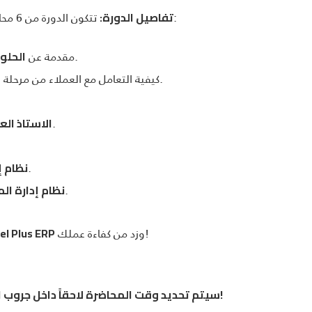
تتكون الدورة من 6 محاضرات شاملة، وتشمل المواضيع التالية:
تفاصيل الدورة:
وأنظمتها.
مقدمة عن
الحلول
كيفية التعامل مع العملاء من مرحلة البيع حتى مرحلة الدعم المتواصل 24/7.
: كيفية تهيئته، المدخلات والعمليات.
الاستاذ الع
: تحسين علاقات العملاء.
نظام إ
: تسهيل العمليات مع الموردين.
نظام إدارة ال
وزد من كفاءة عملك!
l Plus ERP
📅 سيتم تحديد وقت المحاضرة لاحقاً داخل جروب المشروع المرفق في نموذج التسجيل!