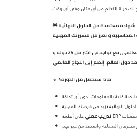
🌟 فرصتك الذهبية للتعلم والتطور من خلال تجربة تعليمية ثرية عبر الإنترنت، عند الانتهاء، ستحصلون على شهادة معتمدة من الحلول النهائية
شركة الحلول النهائية ألتمت متخصصة في صناعه و تطوير أنظمة تخطيط موارد المؤسسات للسوق العالمي, مع تواجد في اكثر من 25 دولة و
🔹
ماذا ستحصل من الدورة؟
تدريب عملي