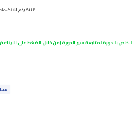
ننتظركم للانضمام إلى هذه التجربة الفريدة، لا تفوتوا الفرصة!
لخاص بالدورة لمتابعة سير الدورة (من خلال الضغط على اللينك
محا