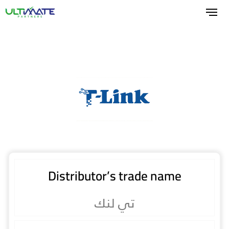
Skip
to
main
content
Distributor’s trade name
تي لنك